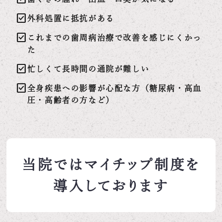
check_box
外科処置に抵抗がある
check_box
これまでの歯周病治療で改善を感じにくかっ
た
check_box
忙しくて長時間の通院が難しい
check_box
全身疾患への影響が心配な方（糖尿病・高血
圧・高齢者の方など）
当院ではマイチップ制度を
導入しております