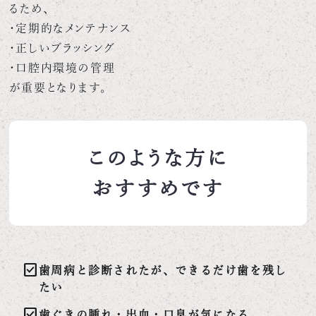
るため、
・定期的なメンテナンス
・正しいブラッシング
・口腔内環境の管理
が重要となります。
このような方に
おすすめです
check_box
歯周病と診断されたが、できるだけ歯を残し
たい
check_box
歯ぐきの腫れ・出血・口臭が気になる