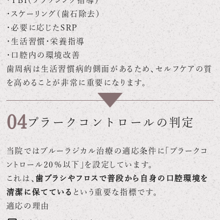
・TBI（ブラッシング指導）
・スケーリング（歯石除去）
・必要に応じたSRP
・生活習慣・栄養指導
・口腔内の環境改善
歯周病は生活習慣病的側面があるため、セルフケアの質
を高めることが非常に重要になります。
04
プラークコントロールの判定
当院ではブルーラジカル治療の適応条件に「プラークコ
ントロール20％以下」を設定しています。
これは、
歯ブラシやフロスで普段から自身の口腔環境を
清潔に保てている
という重要な指標です。
適応の理由