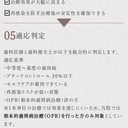
check_box
治療効果が大幅に高まる
check_box
再感染を防ぎ治療後の安定性を確保できる
05
適応判定
歯科医師と歯科衛生士が以下を総合的に判定します。
適応基準
・中等度～重度の歯周病
・プラークコントロール 20％以下
・セルフケアが維持できている
・再感染リスクが低い状態
・OPR（根本的歯周病治療）済の方
※1本単位の治療では効果を感じにくいため、当院では
根本的歯周病治療（OPR）を行った方のみ対象
としてい
ます。