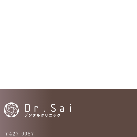
〒427-0057