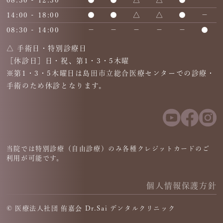
14:00 - 18:00
●
●
△
△
●
－
08:30 - 14:00
－
－
－
－
－
●
△ 手術日・特別診療日
［休診日］日・祝、第1・3・5木曜
※第1・3・5木曜日は島田市立総合医療センターでの診療・
手術のため休診となります。
当院では特別診療（自由診療）のみ各種クレジットカードのご
利用が可能です。
個人情報保護方針
© 医療法人社団 侑嘉会 Dr.Sai デンタルクリニック